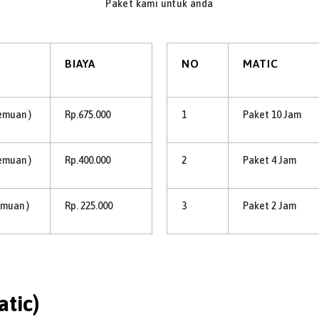
Paket kami untuk anda
BIAYA
NO
MATIC
temuan )
Rp.675.000
1
Paket 10 Jam
temuan )
Rp.400.000
2
Paket 4 Jam
emuan )
Rp. 225.000
3
Paket 2 Jam
tic)