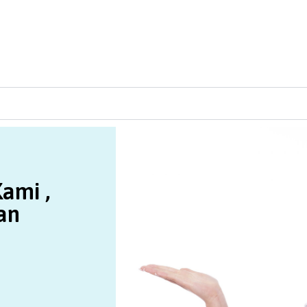
ami ,
an